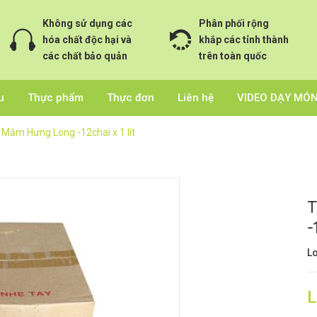
Không sử dụng các
Phân phối rộng
hóa chất độc hại và
khắp các tỉnh thành
các chất bảo quản
trên toàn quốc
u
Thực phẩm
Thực đơn
Liên hệ
VIDEO DẠY MÓ
 Mắm Hưng Long -12chai x 1 lít
T
-
Lo
L