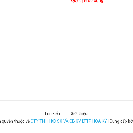
Quy định sử dụng
Tìm kiếm
Giới thiệu
 quyền thuộc về
CTY TNHH KD SX VÀ CB GV LTTP HÒA KÝ
|
Cung cấp bở