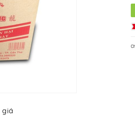
Ch
 giá