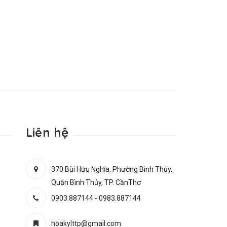
Liên hệ
370 Bùi Hữu Nghĩa, Phường Bình Thủy,
Quận Bình Thủy, TP. CầnThơ
0903.887144
-
0983.887144
hoakylttp@gmail.com