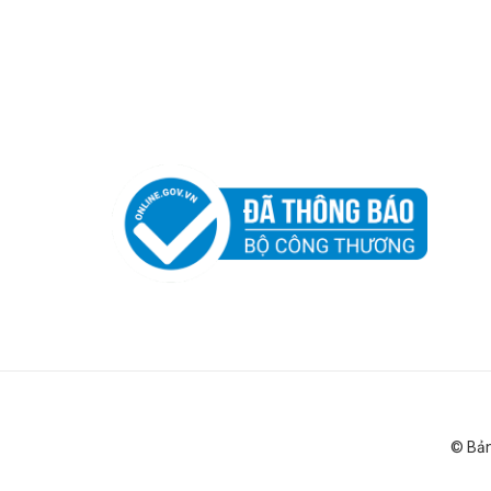
© Bản