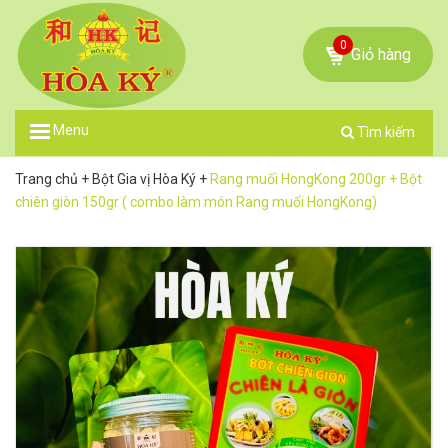
0
Giỏ hàng
Menu
Tìm kiếm
Trang chủ
+
Bột Gia vị Hòa Ký
+
Rang muối HongKong 200gr + Bột
chiên giòn 150gr ( combo làm món Rang muối HongKong)