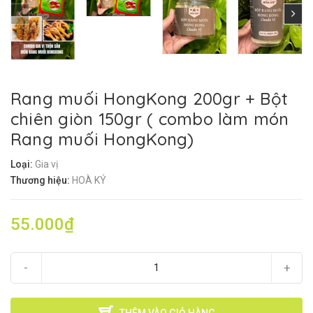
Rang muối HongKong 200gr + Bột
chiên giòn 150gr ( combo làm món
Rang muối HongKong)
Loại:
Gia vị
Thương hiệu:
HOÀ KÝ
55.000₫
-
+
THÊM VÀO GIỎ HÀNG