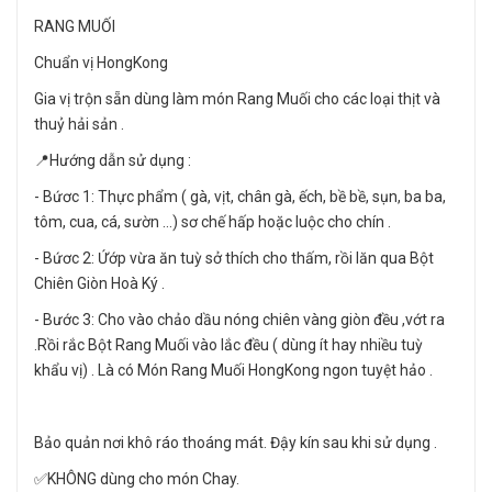
RANG MUỐI
Chuẩn vị HongKong
Gia vị trộn sẵn dùng làm món Rang Muối cho các loại thịt và
thuỷ hải sản .
📍Hướng dẫn sử dụng :
- Bứơc 1: Thực phẩm ( gà, vịt, chân gà, ếch, bề bề, sụn, ba ba,
tôm, cua, cá, sườn …) sơ chế hấp hoặc luộc cho chín .
- Bứơc 2: Ứớp vừa ăn tuỳ sở thích cho thấm, rồi lăn qua Bột
Chiên Giòn Hoà Ký .
- Bước 3: Cho vào chảo dầu nóng chiên vàng giòn đều ,vớt ra
.Rồi rắc Bột Rang Muối vào lắc đều ( dùng ít hay nhiều tuỳ
khẩu vị) . Là có Món Rang Muối HongKong ngon tuyệt hảo .
Bảo quản nơi khô ráo thoáng mát. Đậy kín sau khi sử dụng .
✅KHÔNG dùng cho món Chay.