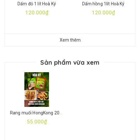
Dấm đỏ 1 lít Hoà Ký
Dấm hồng 1lít Hoà Ký
120.000₫
120.000₫
Xem thêm
Sản phẩm vừa xem
Rang muối HongKong 200gr + Bột chiên giòn 150gr ( combo làm món Rang muối HongKong)
55.000₫