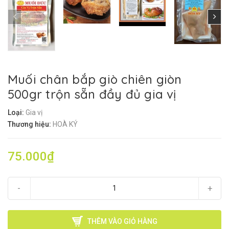
Muối chân bắp giò chiên giòn
500gr trộn sẵn đầy đủ gia vị
Loại:
Gia vị
Thương hiệu:
HOÀ KÝ
75.000₫
-
+
THÊM VÀO GIỎ HÀNG