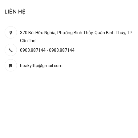
LIÊN HỆ
370 Bùi Hữu Nghĩa, Phường Bình Thủy, Quận Bình Thủy, TP.
CầnThơ
0903.887144
-
0983.887144
hoakylttp@gmail.com