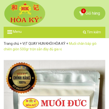
0
Giỏ hàng
Menu
Tìm kiếm
Trang chủ
+
VỊT QUAY HUN KHÓI HÒA KÝ
+
Muối chân bắp giò
chiên giòn 500gr trộn sẵn đầy đủ gia vị