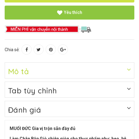
Yêu thích
Chia sẻ:
Mô tả
Tab tùy chỉnh
Đánh giá
MUỐI ĐỨC Gia vị trộn sẵn đầy đủ
Làm Chân Bắp Giò chiên giòn cho thực phẩm như: heo, bê,