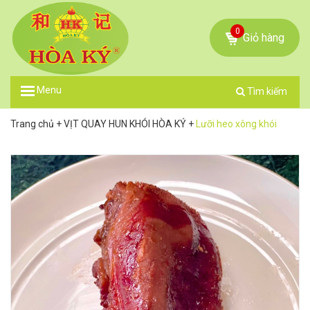
0
Giỏ hàng
Menu
Tìm kiếm
Trang chủ
+
VỊT QUAY HUN KHÓI HÒA KÝ
+
Lưỡi heo xông khói