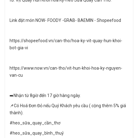
Link đặt món NOW- FOODY -GRAB- BAEMIN - Shopeefood
https://shopeefood.vn/can-tho/hoa-ky-vit-quay-hun-khoi-
bot-gia-vi
https://www.now.vn/can-tho/vit-hun-khoi-hoa-ky-nguyen-
van-cu
➡️Nhận từ 8giờ đến 17 giờ hàng ngày.
📌Có Hoá Đơn Đỏ nếu Quý Khách yêu cầu ( cộng thêm 5% giá
thành).
#heo_sữa_quay_cần_thơ
#heo_sữa_quay_bình_thuỷ