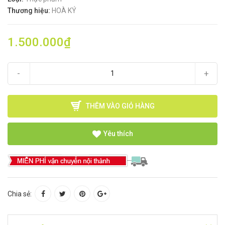
Thương hiệu:
HOÀ KÝ
1.500.000₫
-
+
THÊM VÀO GIỎ HÀNG
Yêu thích
Chia sẻ: