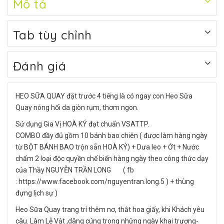
Mô tả
Tab tùy chỉnh
Đánh giá
HEO SỮA QUAY đặt trước 4 tiếng là có ngay con Heo Sữa
Quay nóng hổi da giòn rụm, thơm ngon.
Sử dụng Gia Vị HOÀ KÝ đạt chuẩn VSATTP.
COMBO đầy đủ gồm 10 bánh bao chiên ( được làm hàng ngày
từ BỘT BÁNH BAO trộn sẵn HOÀ KÝ) + Dưa leo + Ớt + Nước
chấm 2 loại độc quyền chế biến hàng ngày theo công thức dạy
của Thầy NGUYỄN TRẦN LONG ( fb
:
https://www.facebook.com/nguyentran.long.5
) + thùng
đựng lịch sự )
Heo Sữa Quay trang trí thêm nơ, thắt hoa giấy, khi Khách yêu
câu. Làm Lễ Vật ,dâng cúng trong những ngày khai trương-