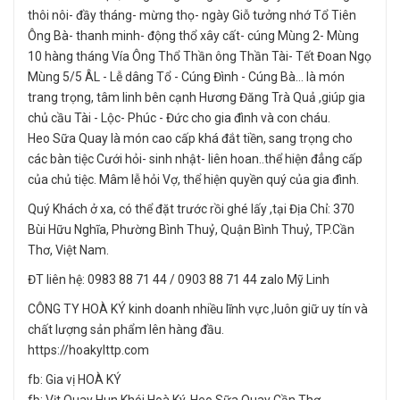
thôi nôi- đầy tháng- mừng thọ- ngày Giỗ tưởng nhớ Tổ Tiên
Ông Bà- thanh minh- động thổ xây cất- cúng Mùng 2- Mùng
10 hàng tháng Vía Ông Thổ Thần ông Thần Tài- Tết Đoan Ngọ
Mùng 5/5 ÂL - Lễ dâng Tổ - Cúng Đình - Cúng Bà... là món
trang trọng, tâm linh bên cạnh Hương Đăng Trà Quả ,giúp gia
chủ cầu Tài - Lộc- Phúc - Đức cho gia đình và con cháu.
Heo Sữa Quay là món cao cấp khá đắt tiền, sang trọng cho
các bàn tiệc Cưới hỏi- sinh nhật- liên hoan..thể hiện đẳng cấp
của chủ tiệc. Mâm lễ hỏi Vợ, thể hiện quyền quý của gia đình.
Quý Khách ở xa, có thể đặt trước rồi ghé lấy ,tại Địa Chỉ: 370
Bùi Hữu Nghĩa, Phường Bình Thuỷ, Quận Bình Thuỷ, TP.Cần
Thơ, Việt Nam.
ĐT liên hệ: 0983 88 71 44 / 0903 88 71 44 zalo Mỹ Linh
CÔNG TY HOÀ KÝ kinh doanh nhiều lĩnh vực ,luôn giữ uy tín và
chất lượng sản phẩm lên hàng đầu.
https://hoakylttp.com
fb: Gia vị HOÀ KÝ
fb: Vịt Quay Hun Khói Hoà Ký-Heo Sữa Quay Cần Thơ.