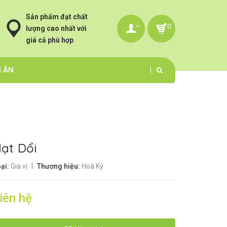
Sản phẩm đạt chất
0
lượng cao nhất với
giá cả phù hợp
N ĂN
ạt Dổi
|
ại:
Gia vị
Thương hiệu:
Hoà Ký
iên hệ