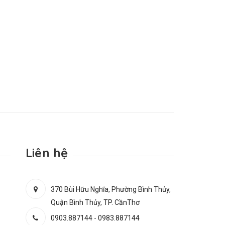
Liên hệ
370 Bùi Hữu Nghĩa, Phường Bình Thủy,
Quận Bình Thủy, TP. CầnThơ
0903.887144
-
0983.887144