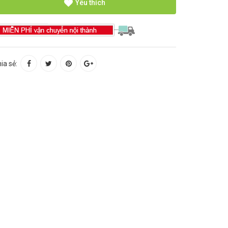
Yêu thích
ia sẻ: