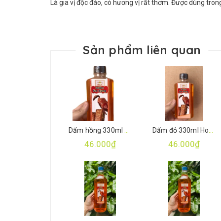
Là gia vị độc đáo, có hương vị rất thơm. Được dùng tro
Sản phẩm liên quan
Dấm hồng 330ml Hoà Ký
Dấm đỏ 330ml Hoà Ký
46.000₫
46.000₫