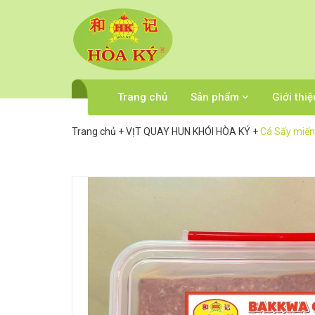
Trang chủ
Sản phẩm
Giới thiệ
Trang chủ
+
VỊT QUAY HUN KHÓI HÒA KÝ
+
Cá Sấy miến