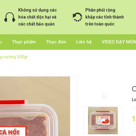
Không sử dụng các
Phân phối rộng
hóa chất độc hại và
khắp các tỉnh thành
các chất bảo quản
trên toàn quốc
u
Thực phẩm
Thực đơn
Liên hệ
VIDEO DẠY MÓ
g nướng 500gr
C
Lo
1