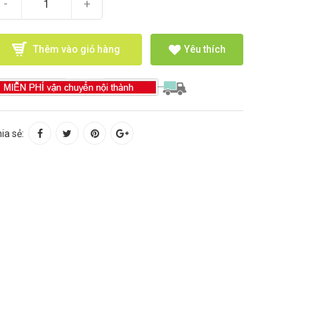
-
+
Thêm vào giỏ hàng
Yêu thích
ia sẻ: