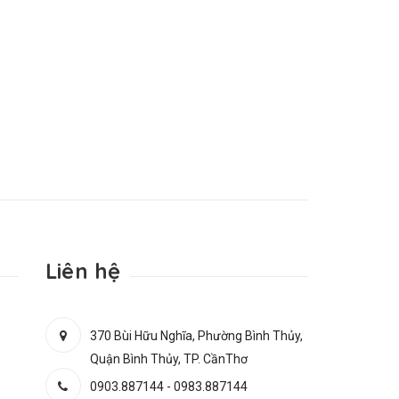
Liên hệ
370 Bùi Hữu Nghĩa, Phường Bình Thủy,
Quận Bình Thủy, TP. CầnThơ
0903.887144
-
0983.887144