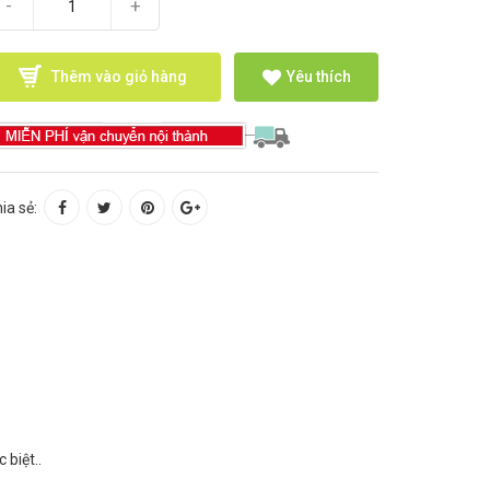
-
+
Thêm vào giỏ hàng
Yêu thích
ia sẻ:
biệt..