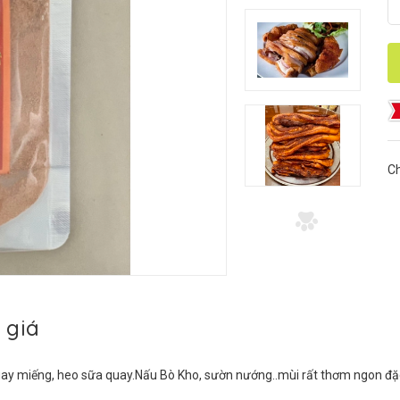
Ch
 giá
uay miếng, heo sữa quay.Nấu Bò Kho, sườn nướng..mùi rất thơm ngon đặc 