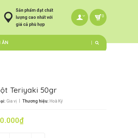
Sản phẩm đạt chất
0
lượng cao nhất với
giá cả phù hợp
N ĂN
ột Teriyaki 50gr
|
ại:
Gia vị
Thương hiệu:
Hoà Ký
0.000₫