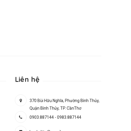
Liên hệ
370 Bùi Hữu Nghĩa, Phường Bình Thủy,
Quận Bình Thủy, TP. CầnThơ
0903.887144
-
0983.887144