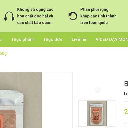
Không sử dụng các
Phân phối rộng
hóa chất độc hại và
khắp các tỉnh thành
các chất bảo quản
trên toàn quốc
u
Thực phẩm
Thực đơn
Liên hệ
VIDEO DẠY MÓ
 50gr
B
Lo
2