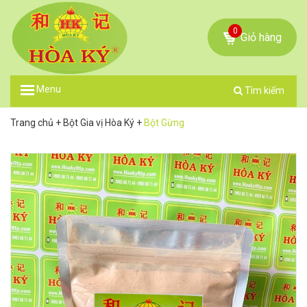
0
Giỏ hàng
Menu
Tìm kiếm
Trang chủ
+
Bột Gia vị Hòa Ký
+
Bột Gừng