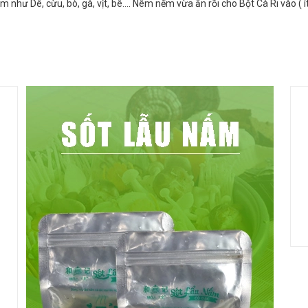
như Dê, cừu, bò, gà, vịt, bê…. Nêm nếm vừa ăn rồi cho Bột Cà Ri vào ( ít 