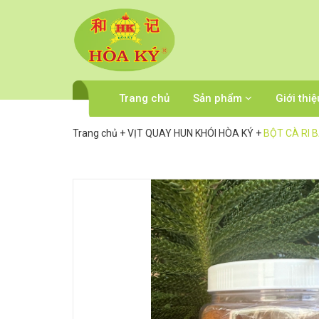
Trang chủ
Sản phẩm
Giới thiệ
Trang chủ
+
VỊT QUAY HUN KHÓI HÒA KÝ
+
BỘT CÀ RI B