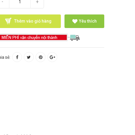
-
+
Thêm vào giỏ hàng
Yêu thích
ia sẻ: