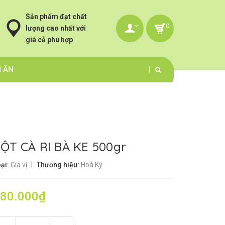
Sản phẩm đạt chất
0
lượng cao nhất với
giá cả phù hợp
N ĂN
ỘT CÀ RI BÀ KE 500gr
|
ại:
Gia vị
Thương hiệu:
Hoà Ký
80.000₫