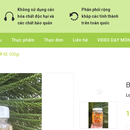
Không sử dụng các
Phân phối rộng
hóa chất độc hại và
khắp các tỉnh thành
các chất bảo quản
trên toàn quốc
u
Thực phẩm
Thực đơn
Liên hệ
VIDEO DẠY MÓ
À KE 500gr
B
Lo
1