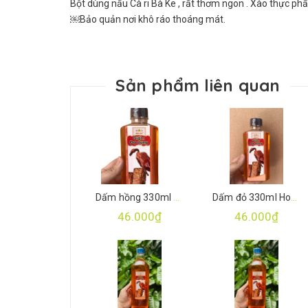
Bột dùng nấu Cà ri Bà Ke , rất thơm ngon . Xào thực phẩm 
￼Bảo quản nơi khô ráo thoáng mát.
Sản phẩm liên quan
Dấm hồng 330ml Hoà Ký
Dấm đỏ 330ml Hoà Ký
46.000₫
46.000₫