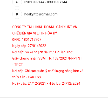
0903.887144
-
0983.887144
hoakylttp@gmail.com
CÔNG TY TNHH KINH DOANH SẢN XUẤT VÀ
CHẾ BIẾN GIA VỊ LTTP HÒA KÝ
ĐKKD: 1801717707
Ngày cấp: 27/01/2022
Nơi cấp: Sở kế hoạch đầu tư TP Cần Thơ
Giấy chứng nhận VSATTP: 138/2021/NNPTNT
- TPCT
Nơi cấp: Chi cục quản lý chất lượng nông lâm và
thủy sản - Cần Thơ
Ngày cấp: 24/12/2021 - Hiệu lực: 24/12/2024