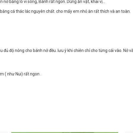
nở bằng lò vi sóng, Bánh rất ngon. Dùng ăn vặt, khai vị...
ằng cá thác lác nguyên chất. cho mấy em nhỏ ăn rất thích và an toàn.
u đủ độ nóng cho bánh nở đều. lưu ý khi chiên chỉ cho từng cái vào. Nở và
m ( như Nui) rất ngon .