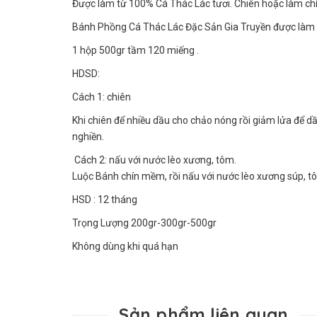
Được làm từ 100% Cá Thác Lác tươi. Chiên hoặc làm chín 
Bánh Phồng Cá Thác Lác Đặc Sản Gia Truyền được làm b
1 hộp 500gr tầm 120 miếng .
HDSD:
Cách 1: chiên
Khi chiên để nhiều dầu cho chảo nóng rồi giảm lửa để dầ
nghiền.
Cách 2: nấu với nước lèo xương, tôm.
Luộc Bánh chín mềm, rồi nấu với nước lèo xương súp, tô
HSD : 12 tháng
Trọng Lượng 200gr-300gr-500gr
Không dùng khi quá hạn
Sản phẩm liên quan