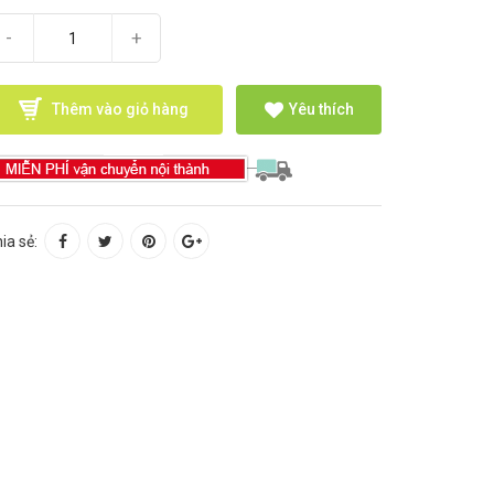
-
+
Thêm vào giỏ hàng
Yêu thích
ia sẻ: