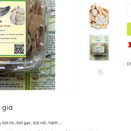
Ch
 giá
t mì , bột gạo , bột nổi , hành ..,