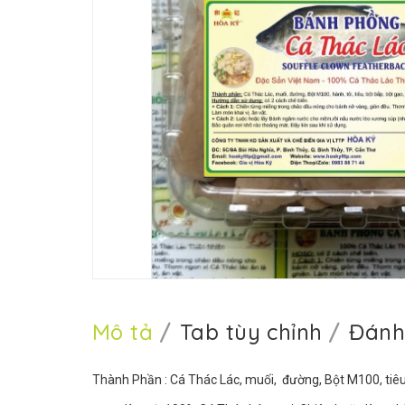
Mô tả
Tab tùy chỉnh
Đánh
Thành Phần : Cá Thác Lác, muối, đường, Bột M100, tiêu, bộ