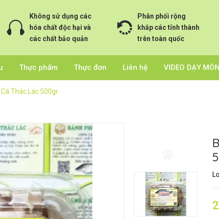
Không sử dụng các
Phân phối rộng
hóa chất độc hại và
khắp các tỉnh thành
các chất bảo quản
trên toàn quốc
u
Thực phẩm
Thực đơn
Liên hệ
VIDEO DẠY MÓ
Cá Thác Lác 500gr
B
5
Lo
2