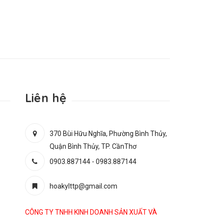
Liên hệ
370 Bùi Hữu Nghĩa, Phường Bình Thủy,
Quận Bình Thủy, TP. CầnThơ
0903.887144
-
0983.887144
hoakylttp@gmail.com
CÔNG TY TNHH KINH DOANH SẢN XUẤT VÀ