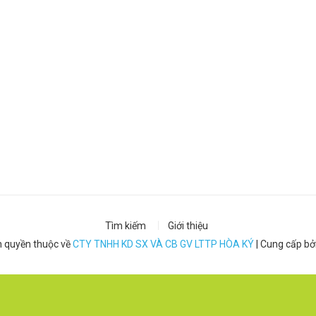
Tìm kiếm
Giới thiệu
 quyền thuộc về
CTY TNHH KD SX VÀ CB GV LTTP HÒA KÝ
|
Cung cấp bở