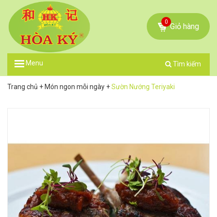
0
Giỏ hàng
Menu
Tìm kiếm
Trang chủ
+
Món ngon mỗi ngày
+
Sườn Nướng Teriyaki