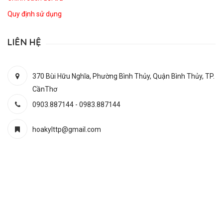
Quy định sử dụng
LIÊN HỆ
370 Bùi Hữu Nghĩa, Phường Bình Thủy, Quận Bình Thủy, TP.
CầnThơ
0903.887144
-
0983.887144
hoakylttp@gmail.com