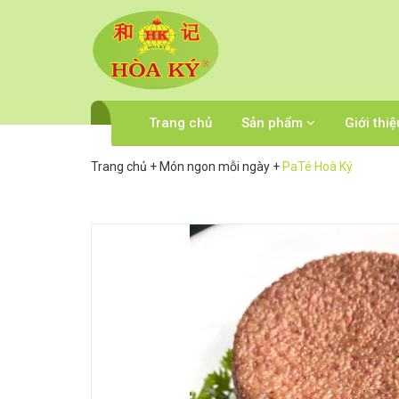
Trang chủ
Sản phẩm
Giới thiệ
Trang chủ
+
Món ngon mỗi ngày
+
PaTé Hoà Ký