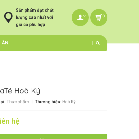
Sản phẩm đạt chất
0
lượng cao nhất với
giá cả phù hợp
N ĂN
aTé Hoà Ký
|
ại:
Thực phẩm
Thương hiệu:
Hoà Ký
iên hệ