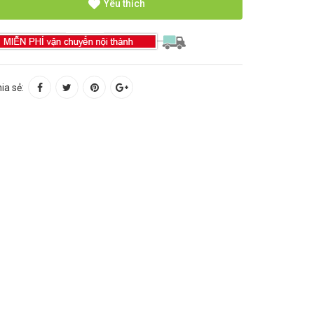
Yêu thích
ia sẻ: