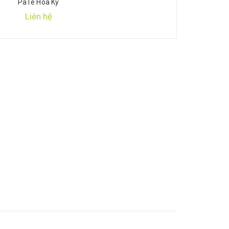
PaTé Hoà Ký
Liên hệ