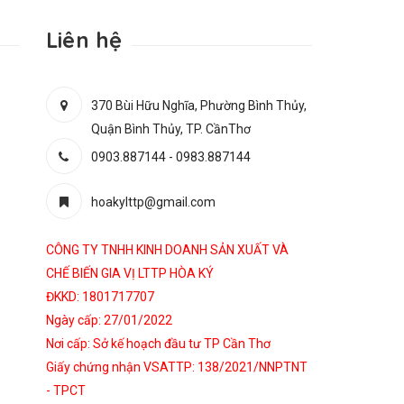
Liên hệ
370 Bùi Hữu Nghĩa, Phường Bình Thủy,
Quận Bình Thủy, TP. CầnThơ
0903.887144
-
0983.887144
hoakylttp@gmail.com
CÔNG TY TNHH KINH DOANH SẢN XUẤT VÀ
CHẾ BIẾN GIA VỊ LTTP HÒA KÝ
ĐKKD: 1801717707
Ngày cấp: 27/01/2022
Nơi cấp: Sở kế hoạch đầu tư TP Cần Thơ
Giấy chứng nhận VSATTP: 138/2021/NNPTNT
- TPCT