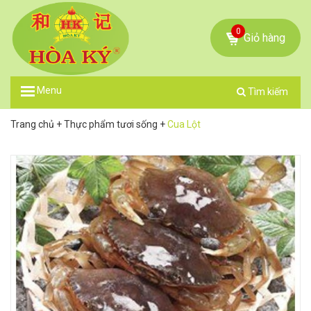
0
Giỏ hàng
Menu
Tìm kiếm
Trang chủ
+
Thực phẩm tươi sống
+
Cua Lột