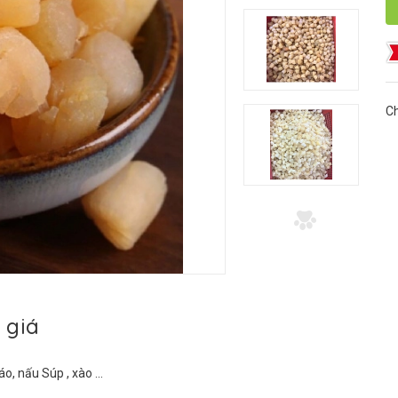
Ch
 giá
o, nấu Súp , xào ...