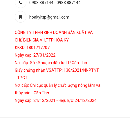
0903.887144
-
0983.887144
hoakylttp@gmail.com
CÔNG TY TNHH KINH DOANH SẢN XUẤT VÀ
CHẾ BIẾN GIA VỊ LTTP HÒA KÝ
ĐKKD: 1801717707
Ngày cấp: 27/01/2022
Nơi cấp: Sở kế hoạch đầu tư TP Cần Thơ
Giấy chứng nhận VSATTP: 138/2021/NNPTNT
- TPCT
Nơi cấp: Chi cục quản lý chất lượng nông lâm và
thủy sản - Cần Thơ
Ngày cấp: 24/12/2021 - Hiệu lực: 24/12/2024