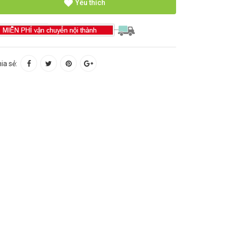
Yêu thích
ia sẻ: