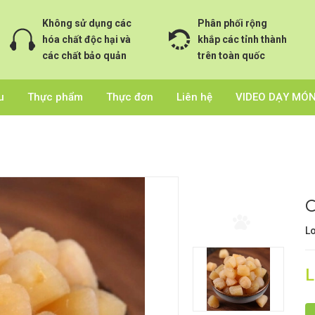
Không sử dụng các
Phân phối rộng
hóa chất độc hại và
khắp các tỉnh thành
các chất bảo quản
trên toàn quốc
u
Thực phẩm
Thực đơn
Liên hệ
VIDEO DẠY MÓ
C
Lo
L