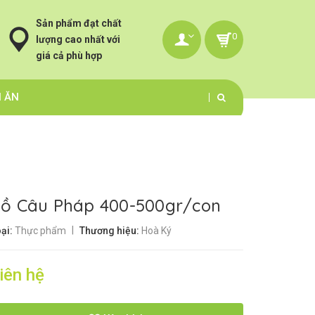
Sản phẩm đạt chất
0
lượng cao nhất với
giá cả phù hợp
N ĂN
ồ Câu Pháp 400-500gr/con
|
ại:
Thực phẩm
Thương hiệu:
Hoà Ký
iên hệ