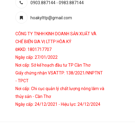
0903.887144
-
0983.887144
hoakylttp@gmail.com
CÔNG TY TNHH KINH DOANH SẢN XUẤT VÀ
CHẾ BIẾN GIA VỊ LTTP HÒA KÝ
ĐKKD: 1801717707
Ngày cấp: 27/01/2022
Nơi cấp: Sở kế hoạch đầu tư TP Cần Thơ
Giấy chứng nhận VSATTP: 138/2021/NNPTNT
- TPCT
Nơi cấp: Chi cục quản lý chất lượng nông lâm và
thủy sản - Cần Thơ
Ngày cấp: 24/12/2021 - Hiệu lực: 24/12/2024