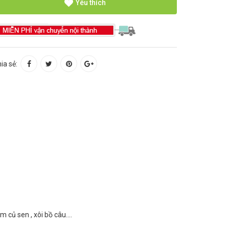
Yêu thích
ia sẻ:
củ sen , xôi bồ câu....