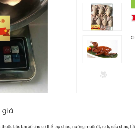
Ch
 giá
ốc bắc bài bổ cho cơ thể...áp chảo, nướng muối ớt, rô ti, nấu cháo, hầm 