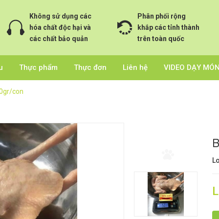
Không sử dụng các
Phân phối rộng
hóa chất độc hại và
khắp các tỉnh thành
các chất bảo quản
trên toàn quốc
u
Thực phẩm
Thực đơn
Liên hệ
VIDEO DẠY MÓ
0gr/con
B
Lo
L